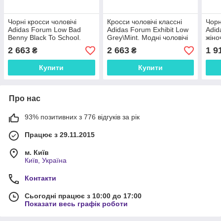
Чорні кросси чоловічі
Кросси чоловічі классні
Чорн
Adidas Forum Low Bad
Adidas Forum Exhibit Low
Adid
Benny Black To School.
Grey\Mint. Модні чоловічі
жіно
Модні чоловічі кроссівки
кроссівки Адідас Форум.
Фор
2 663
2 663
1 9
₴
₴
Адідас Форум.
Купити
Купити
Про нас
93% позитивних з 776 відгуків за рік
Працює з 29.11.2015
м. Київ
Київ, Україна
Контакти
Сьогодні працює з 10:00 до 17:00
Показати весь графік роботи