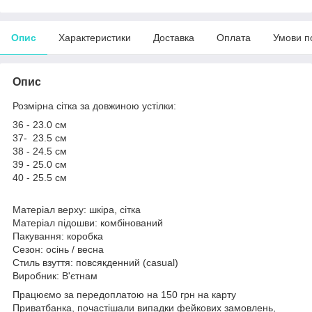
Опис
Характеристики
Доставка
Оплата
Умови п
Опис
Розмірна сітка за довжиною устілки:
36 - 23.0 см
37- 23.5 см
38 - 24.5 см
39 - 25.0 см
40 - 25.5 см
Матеріал верху: шкіра, сітка
Матеріал підошви: комбінований
Пакування: коробка
Сезон: осінь / весна
Стиль взуття: повсякденний (casual)
Виробник: В'єтнам
Працюємо за передоплатою на 150 грн на карту
Приватбанка, почастішали випадки фейкових замовлень,