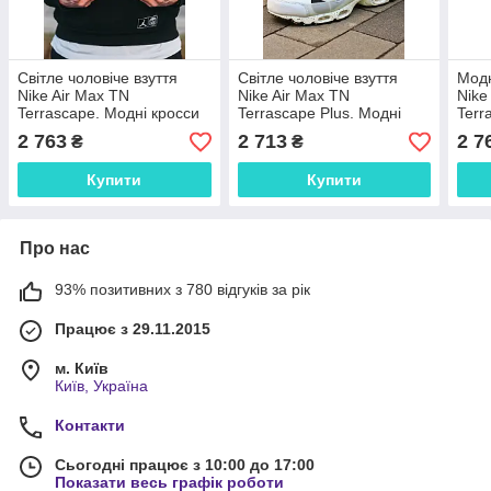
Світле чоловіче взуття
Світле чоловіче взуття
Модн
Nike Air Max TN
Nike Air Max TN
Nike
Terrascape. Модні кросси
Terrascape Plus. Модні
Terr
для чоловіків Найк Аір
чоловічі кросси Найк Аір
чоло
2 763
2 713
2 7
₴
₴
Макс весна осінь.
Макс.
Макс
Купити
Купити
Про нас
93% позитивних з 780 відгуків за рік
Працює з 29.11.2015
м. Київ
Київ, Україна
Контакти
Сьогодні працює з 10:00 до 17:00
Показати весь графік роботи