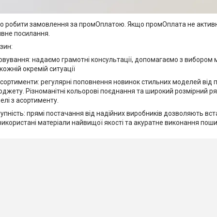
 робити замовлення за промОплатою. Якщо промОплата не активн
ивне посилання.
зин:
говування: надаємо грамотні консультації, допомагаємо з вибором 
кожній окремій ситуації
сортименти: регулярні поповнення новинок стильних моделей від п
юджету. Різноманітні кольорові поєднання та широкий розмірний р
елі з асортименту.
тупність: прямі постачання від надійних виробників дозволяють вст
використані матеріали найвищої якості та акуратне виконання поши