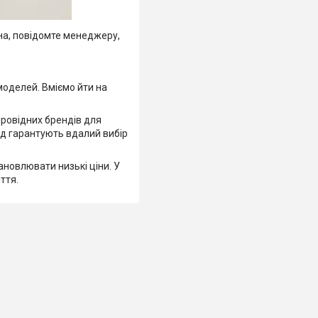
а, повідомте менеджеру,
моделей. Вміємо йти на
ровідних брендів для
яд гарантують вдалий вибір
ановлювати низькі ціни. У
ття.