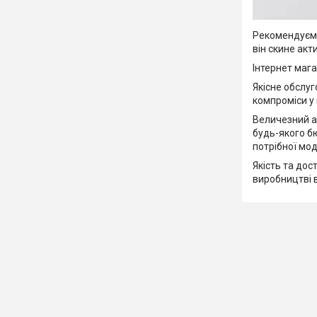
Рекомендуємо
він скине акт
Інтернет мага
Якісне обслу
компроміси у 
Величезний а
будь-якого б
потрібної мод
Якість та дос
виробництві 