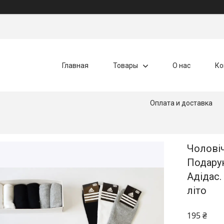
Главная
Товары
О нас
Ко
Оплата и доставка
Чоловіч
Подару
Адідас.
літо
195 ₴