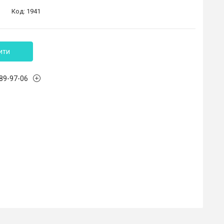
Код:
1941
ити
989-97-06