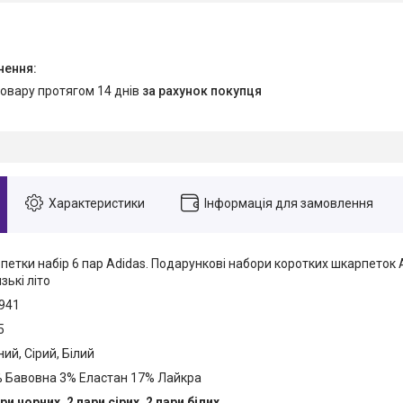
товару протягом 14 днів
за рахунок покупця
Характеристики
Інформація для замовлення
петки набір 6 пар Adidas. Подарункові набори коротких шкарпеток 
ькі літо
1941
5
ий, Сірий, Білий
% Бавовна 3% Еластан 17% Лайкра
ари чорних, 2 пари сірих, 2 пари білих