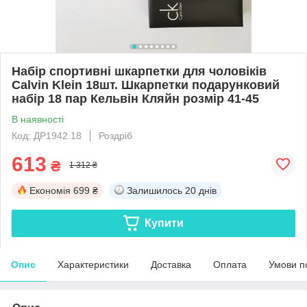
Набір спортивні шкарпетки для чоловіків
Calvin Klein 18шт. Шкарпетки подарунковий
набір 18 пар Кельвін Кляйн розмір 41-45
В наявності
Код: ДР1942.18
Роздріб
613
₴
1 312 ₴
Економія
699 ₴
Залишилось
20 днів
Купити
Опис
Характеристики
Доставка
Оплата
Умови п