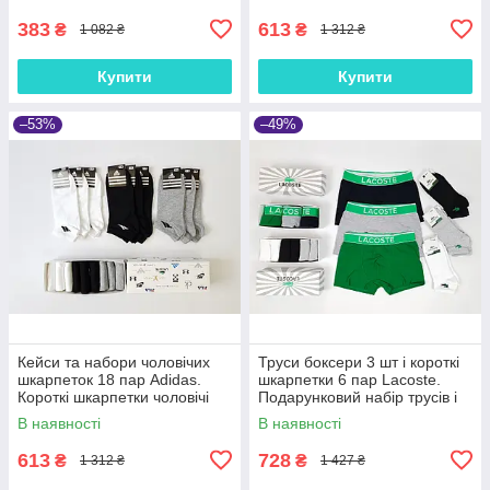
низькі літні
45р
383
613
₴
₴
1 082 ₴
1 312 ₴
Купити
Купити
–53%
–49%
Кейси та набори чоловічих
Труси боксери 3 шт і короткі
шкарпеток 18 пар Adidas.
шкарпетки 6 пар Lacoste.
Короткі шкарпетки чоловічі
Подарунковий набір трусів і
Адідас. Низькі шкарпетки для
шкарпеток у коробці Лакосте
В наявності
В наявності
чоловіків на літо
613
728
₴
₴
1 312 ₴
1 427 ₴