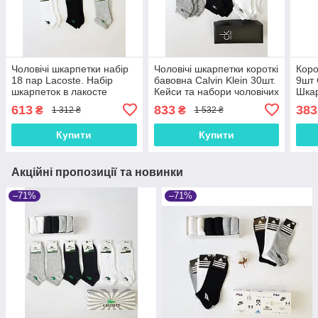
Чоловічі шкарпетки набір
Чоловічі шкарпетки короткі
Коро
18 пар Lacoste. Набір
бавовна Calvin Klein 30шт.
9шт 
шкарпеток в лакосте
Кейси та набори чоловічих
Шкар
коробку. Низькі шкарпетки
шкарпеток Кельвін Кляйн.
коро
613
833
383
₴
₴
1 312 ₴
1 532 ₴
літні короткі 41-45р
Низькі шкарпетки
Чоло
літні
Купити
Купити
Акційні пропозиції та новинки
–71%
–71%