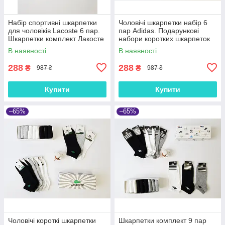
Набір спортивні шкарпетки
Чоловічі шкарпетки набір 6
для чоловіків Lacoste 6 пар.
пар Adidas. Подарункові
Шкарпетки комплект Лакосте
набори коротких шкарпеток
комплект 6шт. Короткі
Адідас. Шкарпетки короткі.
В наявності
В наявності
шкарпетки чоловічі
Шкарпетки низькі літо
288
288
₴
₴
987 ₴
987 ₴
Купити
Купити
–65%
–65%
Чоловічі короткі шкарпетки
Шкарпетки комплект 9 пар