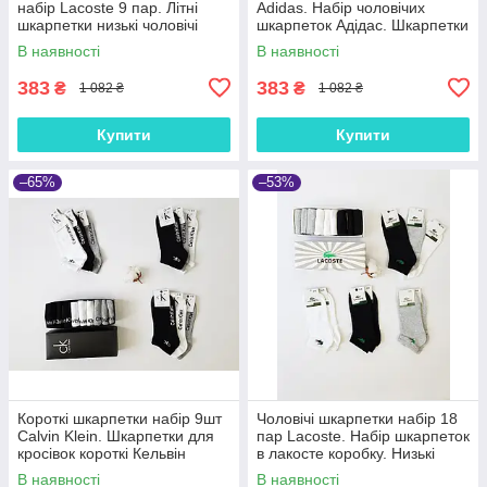
набір Lacoste 9 пар. Літні
Adidas. Набір чоловічих
шкарпетки низькі чоловічі
шкарпеток Адідас. Шкарпетки
лакості. Комплект шкарпеток
літні короткі. Низькі
В наявності
В наявності
для чоловіків
шкарпетки для чоловіків 9 шт
383
383
₴
₴
1 082 ₴
1 082 ₴
Купити
Купити
–65%
–53%
Короткі шкарпетки набір 9шт
Чоловічі шкарпетки набір 18
Calvin Klein. Шкарпетки для
пар Lacoste. Набір шкарпеток
кросівок короткі Кельвін
в лакосте коробку. Низькі
Кляйн. Чоловічі шкарпетки
шкарпетки літні короткі 41-
В наявності
В наявності