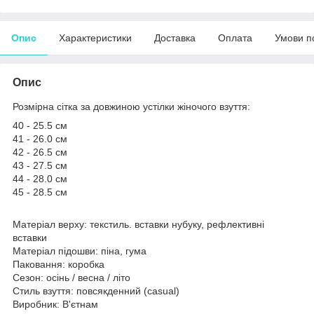
Опис
Характеристики
Доставка
Оплата
Умови п
Опис
Розмірна сітка за довжиною устілки жіночого взуття:
40 - 25.5 см
41 - 26.0 см
42 - 26.5 см
43 - 27.5 см
44 - 28.0 см
45 - 28.5 см
Матеріал верху: текстиль. вставки нубуку, рефлективні
вставки
Матеріал підошви: піна, гума
Паковання: коробка
Сезон: осінь / весна / літо
Стиль взуття: повсякденний (casual)
Виробник: В'єтнам