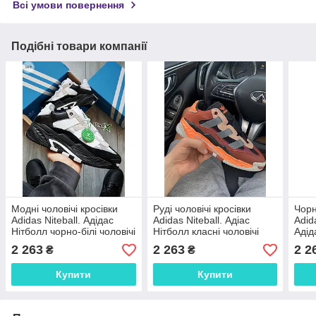
Всі умови повернення
Подібні товари компанії
Модні чоловічі кросівки
Руді чоловічі кросівки
Чорн
Adidas Niteball. Адідас
Adidas Niteball. Адіас
Adida
Нітболл чорно-білі чоловічі
Нітболл класні чоловічі
Адід
кроси на кожен день.
кроси на кожен день.
крос
2 263
2 263
2 2
₴
₴
Купити
Купити