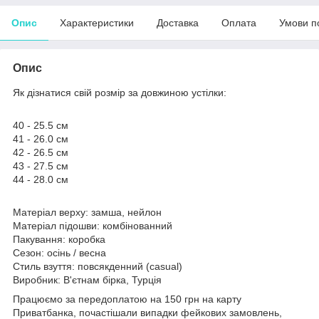
Опис
Характеристики
Доставка
Оплата
Умови п
Опис
Як дізнатися свій розмір за довжиною устілки:
40 - 25.5 см
41 - 26.0 см
42 - 26.5 см
43 - 27.5 см
44 - 28.0 см
Матеріал верху: замша, нейлон
Матеріал підошви: комбінованний
Пакування: коробка
Сезон: осінь / весна
Стиль взуття: повсякденний (casual)
Виробник: В'єтнам бірка, Турція
Працюємо за передоплатою на 150 грн на карту
Приватбанка, почастішали випадки фейкових замовлень,