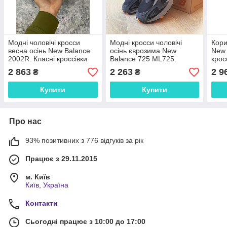
Модні чоловічі кросси
Модні кросси чоловічі
Кори
весна осінь New Balance
осінь єврозима New
New 
2002R. Класні кроссівки
Balance 725 ML725.
крос
чоловічі Нью Баланс
Класне термо взуття для
Бала
2 863
2 263
2 9
₴
₴
2002R.
чоловіків Нью Беленс 725.
Купити
Купити
Про нас
93% позитивних з 776 відгуків за рік
Працює з 29.11.2015
м. Київ
Київ, Україна
Контакти
Сьогодні працює з 10:00 до 17:00