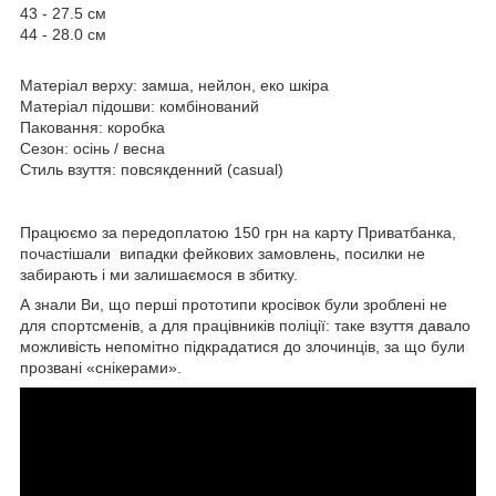
43 - 27.5 см
44 - 28.0 см
Матеріал верху: замша, нейлон, еко шкіра
Матеріал підошви: комбінований
Паковання: коробка
Сезон: осінь / весна
Стиль взуття: повсякденний (casual)
Працюємо за передоплатою 150 грн на карту Приватбанка,
почастішали випадки фейкових замовлень, посилки не
забирають і ми залишаємося в збитку.
А знали Ви, що перші прототипи кросівок були зроблені не
для спортсменів, а для працівників поліції: таке взуття давало
можливість непомітно підкрадатися до злочинців, за що були
прозвані «снікерами».