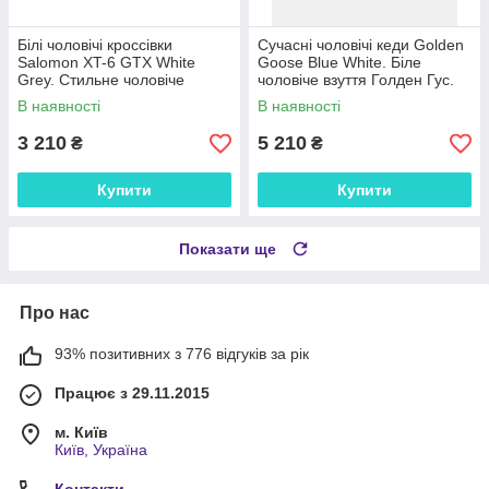
Білі чоловічі кроссівки
Сучасні чоловічі кеди Golden
Salomon XT-6 GTX White
Goose Blue White. Біле
Grey. Стильне чоловіче
чоловіче взуття Голден Гус.
взуття Соломон.
В наявності
В наявності
3 210
5 210
₴
₴
Купити
Купити
Показати ще
Про нас
93% позитивних з 776 відгуків за рік
Працює з 29.11.2015
м. Київ
Київ, Україна