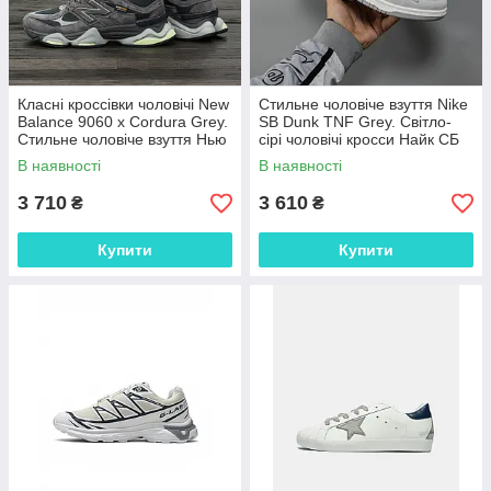
Класні кроссівки чоловічі New
Стильне чоловіче взуття Nike
Balance 9060 x Cordura Grey.
SB Dunk TNF Grey. Світло-
Стильне чоловіче взуття Нью
сірі чоловічі кросси Найк СБ
Беленс 9060.
Данк.
В наявності
В наявності
3 710
3 610
₴
₴
Купити
Купити