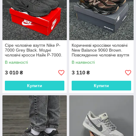
Сіре чоловіче взуття Nike P-
Коричневі кроссівки чоловічі
7000 Grey Black. Модні
New Balance 9060 Brown.
чоловічі кросси Найк P-7000.
Повсякденне чоловіче взуття
Нью Беленс 9060.
В наявності
В наявності
3 010
3 110
₴
₴
Купити
Купити