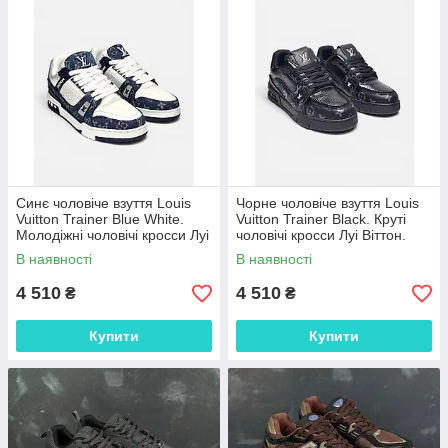
Синє чоловіче взуття Louis
Чорне чоловіче взуття Louis
Vuitton Trainer Blue White.
Vuitton Trainer Black. Круті
Молодіжні чоловічі кросси Луі
чоловічі кросси Луі Віттон.
Віттон.
В наявності
В наявності
4 510
4 510
₴
₴
Купити
Купити