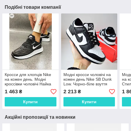
Подібні товари компанії
Кросси для хлопців Nike
Модні кросси чоловічі на
Модн
на кожен день. Модні
кожен день Nike SB Dunk
на к
кроссівки чоловічі Найка
Low. Чорно-біле взуття
Стил
весна осінь.
чоловіче весна осінь Найк
Найк
1 463
2 213
1 8
₴
₴
СБ Данк.
Купити
Купити
Акційні пропозиції та новинки