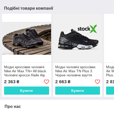
Подібні товари компанії
Модні кроссівки чоловічі
Модні чоловічі кроссівки
Модн
Nike Air Max TN+ All black.
Nike Air Max TN Plus 3.
Air 
Чоловічі кросси Найк Аір
Чорне чоловіче взуття
Plus
Макс весна осінь.
Найк Аір Макс весна осінь.
осін
2 363
2 663
2 8
₴
₴
Купити
Купити
Про нас