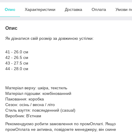
Опис
Характеристики
Доставка
Оплата
Умови п
Опис
Як дізнатися свій розмір за довжиною устілки:
41 - 26.0 см
42 - 26.5 см
43 - 27.5 см
44 - 28.0 см
Матеріал верху: шкіра, текстиль
Матеріал підошви: комбінованний
Паковання: коробка
Сезон: осінь / весна / літо
Стиль взуття: повсякденний (casual)
Виробник: В'єтнам
Рекомендуємо робити замовлення по промОплаті. Якщо
промОплата не активна, повідомте менеджеру, він скине