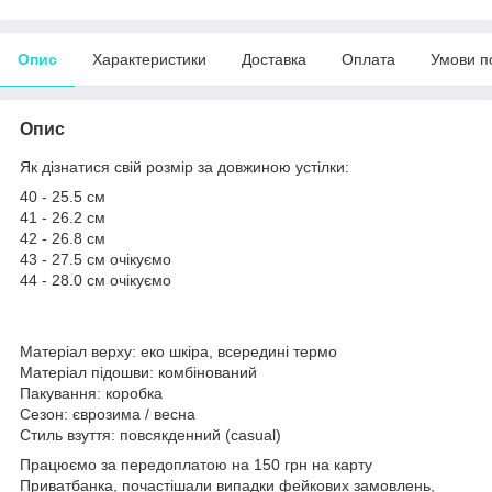
Опис
Характеристики
Доставка
Оплата
Умови п
Опис
Як дізнатися свій розмір за довжиною устілки:
40 - 25.5 см
41 - 26.2 см
42 - 26.8 см
43 - 27.5 см очікуємо
44 - 28.0 см очікуємо
Матеріал верху: еко шкіра, всередині термо
Матеріал підошви: комбінований
Пакування: коробка
Сезон: єврозима / весна
Стиль взуття: повсякденний (casual)
Працюємо за передоплатою на 150 грн на карту
Приватбанка, почастішали випадки фейкових замовлень,