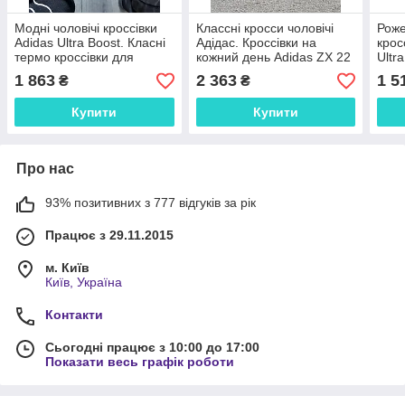
Модні чоловічі кроссівки
Классні кросси чоловічі
Роже
Adidas Ultra Boost. Класні
Адідас. Кроссівки на
крос
термо кроссівки для
кожний день Adidas ZX 22
Ultr
чоловіків Адідас.
Boost.
Коль
1 863
2 363
1 5
₴
₴
Адід
Купити
Купити
Про нас
93% позитивних з 777 відгуків за рік
Працює з 29.11.2015
м. Київ
Київ, Україна
Контакти
Сьогодні працює з 10:00 до 17:00
Показати весь графік роботи