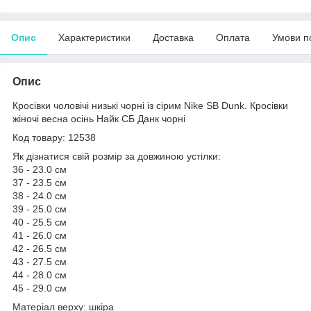
Опис
Характеристики
Доставка
Оплата
Умови п
Опис
Кросівки чоловічі низькі чорні із сірим Nike SB Dunk. Кросівки
жіночі весна осінь Найк СБ Данк чорні
Код товару: 12538
Як дізнатися свій розмір за довжиною устілки:
36 - 23.0 см
37 - 23.5 см
38 - 24.0 см
39 - 25.0 см
40 - 25.5 см
41 - 26.0 см
42 - 26.5 см
43 - 27.5 см
44 - 28.0 см
45 - 29.0 см
Матеріал верху: шкіра