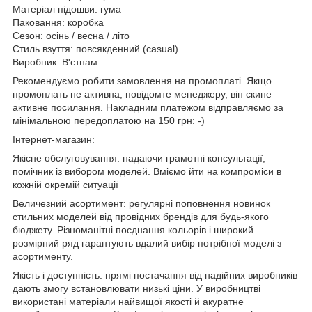
Матеріал підошви: гума
Паковання: коробка
Сезон: осінь / весна / літо
Стиль взуття: повсякденний (casual)
Виробник: В'єтнам
Рекомендуємо робити замовлення на промоплаті. Якщо
промоплать не активна, повідомте менеджеру, він скине
активне посилання. Накладним платежом відправляємо за
мінімальною передоплатою на 150 грн: -)
Інтернет-магазин:
Якісне обслуговування: надаючи грамотні консультації,
помічник із вибором моделей. Вміємо йти на компроміси в
кожній окремій ситуації
Величезний асортимент: регулярні поповнення новинок
стильних моделей від провідних брендів для будь-якого
бюджету. Різноманітні поєднання кольорів і широкий
розмірний ряд гарантують вдалий вибір потрібної моделі з
асортименту.
Якість і доступність: прямі постачання від надійних виробників
дають змогу встановлювати низькі ціни. У виробництві
використані матеріали найвищої якості й акуратне