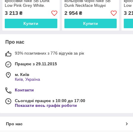
кроссівки Nike SB Dunk
кольорові чорні Nike SB
крос
Low Pink Grey White.
Dunk Neckface Модні
Low 
Модні жіночі кросси весна
кросівки чоловічі весна
Стил
3 213
2 954
3 2
₴
₴
осінь Найк СБ Данк.
літо Найк СБ Данк
весн
Купити
Купити
Про нас
93% позитивних з 776 відгуків за рік
Працює з 29.11.2015
м. Київ
Київ, Україна
Контакти
Сьогодні працює з 10:00 до 17:00
Показати весь графік роботи
Про нас