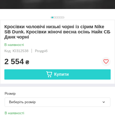
Кросівки чоловічі низькі чорні із сірим Nike
SB Dunk. Кросівки жіночі весна осінь Найк СБ
Данк чорні
В наявності
Код: ЮЗ12538
Роздріб
2 554
₴
Купити
Розмір
Виберіть розмір
В наявності