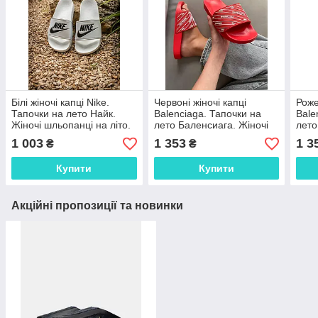
Білі жіночі капці Nike.
Червоні жіночі капці
Роже
Тапочки на лето Найк.
Balenciaga. Тапочки на
Bale
Жіночі шльопанці на літо.
лето Баленсиага. Жіночі
лето
шльопанці на літо.
шльо
1 003
1 353
1 3
₴
₴
Купити
Купити
Акційні пропозиції та новинки