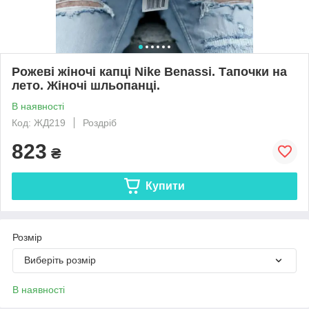
Рожеві жіночі капці Nike Benassi. Тапочки на
лето. Жіночі шльопанці.
В наявності
Код: ЖД219
Роздріб
823
₴
Купити
Розмір
Виберіть розмір
В наявності