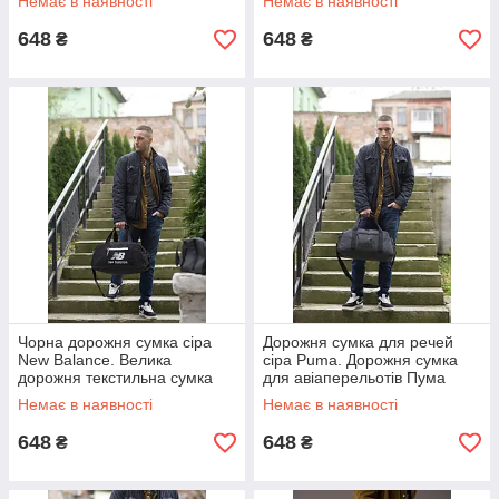
Немає в наявності
Немає в наявності
648
648
₴
₴
Чорна дорожня сумка сіра
Дорожня сумка для речей
New Balance. Велика
сіра Puma. Дорожня сумка
дорожня текстильна сумка
для авіаперельотів Пума
Нью Беланс
Немає в наявності
Немає в наявності
648
648
₴
₴