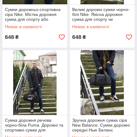
Сумки дорожньо-спортивна
Великі дорожні сумки чорно-
сіра Nike. Містка дорожня
білі Nike. Якісна дорожня
сумка для спорту або
сумка для спорту чи
подорожей Найк
подорожей Найк
Немає в наявності
Немає в наявності
648
648
₴
₴
Сумка дорожня речова
Зручна дорожня сумка сіра
чорно-біла Puma. Дорожні та
New Balance. Сумки дорожні
спортивні сумки для
середні Нью Беланс
подорожей Пума