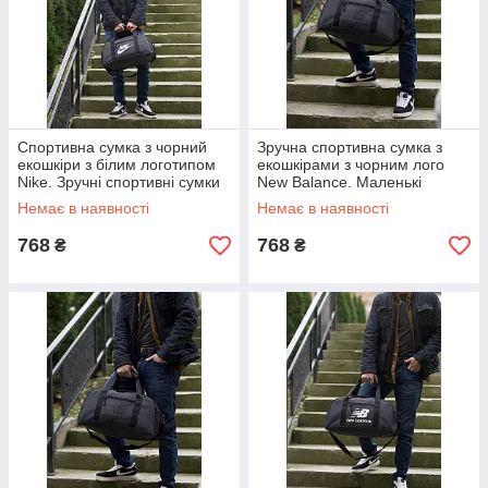
Спортивна сумка з чорний
Зручна спортивна сумка з
екошкіри з білим логотипом
екошкірами з чорним лого
Nike. Зручні спортивні сумки
New Balance. Маленькі
для подорожей Найк
дорожні сумки Нью Беленс
Немає в наявності
Немає в наявності
768
768
₴
₴