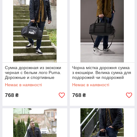
Сумка дорожная из экокожи
Чорна містка дорожня сумка
черная с белым лого Puma.
з екошкіри. Велика сумка для
Дорожные и спортивные
подорожей чи подорожей
сумки для путешествий Пума
Немає в наявності
Немає в наявності
768
768
₴
₴