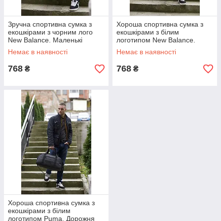
Зручна спортивна сумка з
Хороша спортивна сумка з
екошкірами з чорним лого
екошкірами з білим
New Balance. Маленькі
логотипом New Balance.
дорожні сумки Нью Беленс
Дорожні сумки без коліс Нью
Немає в наявності
Немає в наявності
Беленс
768
768
₴
₴
Хороша спортивна сумка з
екошкірами з білим
логотипом Puma. Дорожня